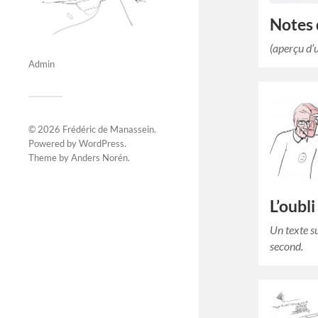
Notes 
(aperçu d’u
Admin
© 2026
Frédéric de Manassein
.
Powered by
WordPress
.
Theme by
Anders Norén
.
L’oubl
Un texte su
second.