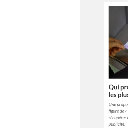
Qui pr
les pl
Une propos
figure de «
récupérer d
publicité.