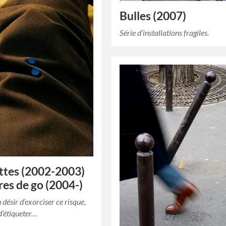
Bulles (2007)
Série d’installations fragiles.
ttes (2002-2003)
rres de go (2004-)
ésir d’exorciser ce risque,
 d’étiqueter…