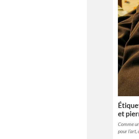
Étique
et pie
Comme un d
pour l’art,